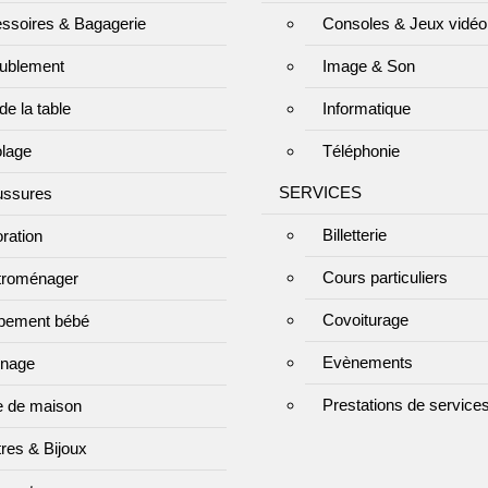
ssoires & Bagagerie
Consoles & Jeux vidéo
ublement
Image & Son
de la table
Informatique
olage
Téléphonie
SERVICES
ssures
Billetterie
ration
Cours particuliers
troménager
Covoiturage
pement bébé
Evènements
inage
Prestations de service
e de maison
res & Bijoux