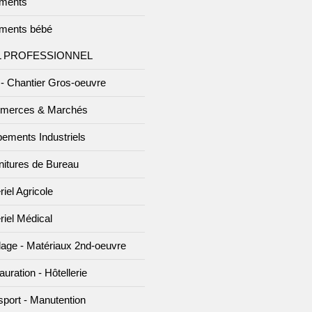
ments
ments bébé
L PROFESSIONNEL
- Chantier Gros-oeuvre
merces & Marchés
pements Industriels
nitures de Bureau
iel Agricole
riel Médical
llage - Matériaux 2nd-oeuvre
uration - Hôtellerie
sport - Manutention