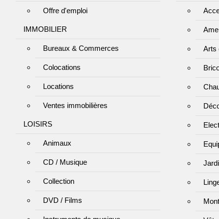
Offre d'emploi
Acce
IMMOBILIER
Ame
Bureaux & Commerces
Arts 
Colocations
Bric
Locations
Chau
Ventes immobilières
Déco
LOISIRS
Elec
Animaux
Equi
CD / Musique
Jard
Collection
Ling
DVD / Films
Mont