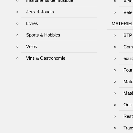
Instruments de musique
Vête
Jeux & Jouets
Vête
Livres
MATERIE
Sports & Hobbies
BTP 
Vélos
Com
Vins & Gastronomie
équi
Four
Matér
Maté
Outi
Resta
Tran